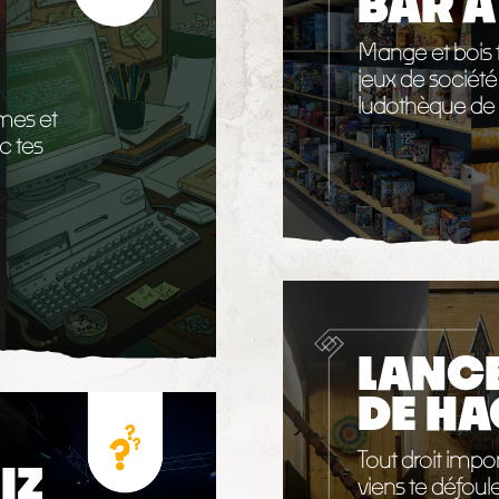
BAR À
Mange et bois 
jeux de société
ludothèque de 
mes et
 tes
LANC
DE H
Tout droit imp
IZ
viens te défoul