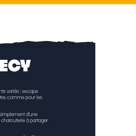
NECY
nts variés : escape
ltes comme pour les
u simplement d’une
charcuterie à partager