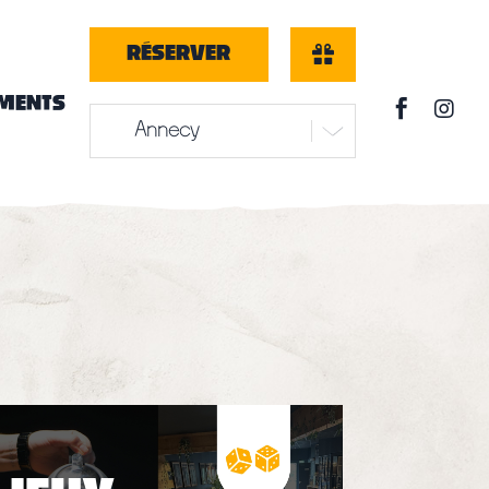
RÉSERVER
MENTS

