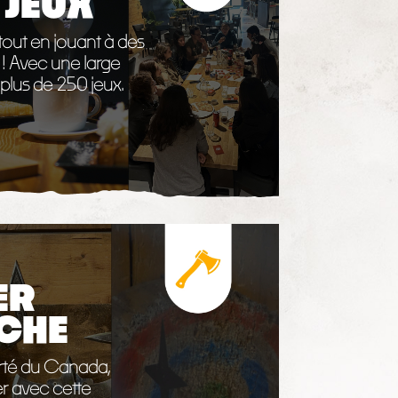
 JEUX
tout en jouant à des
 ! Avec une large
plus de 250 jeux.
ER
ACHE
orté du Canada,
er avec cette