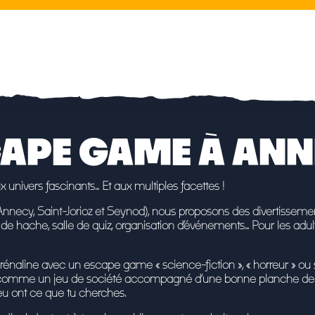
APE GAME À AN
x univers fascinants… Et aux multiples facettes !
Annecy, Saint-Jorioz et Seynod), nous proposons
des divertisseme
 de hache, salle de quiz, organisation d’événements…
Pour les adu
drénaline avec un escape game « science-fiction », « horreur » o
e comme
un jeu de société accompagné d’une bonne planche de 
jeu ont ce que tu cherches.