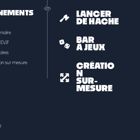
NEMENTS
LANCER
DE HACHE
rsaire
BAR
EVJF
À JEUX
ires
on sur mesure
CRÉATIO
N
SUR-
MESURE
V