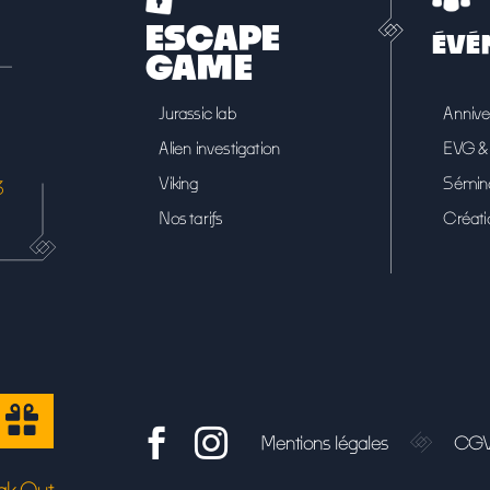
ESCAPE
ÉVÉ
GAME
Jurassic lab
Annive
Alien investigation
EVG & 
Viking
Sémina
3
Nos tarifs
Créati


Mentions légales
CG