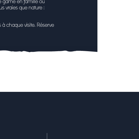
 game en famille
ou
s vraies que nature :
à chaque visite.
Réserve