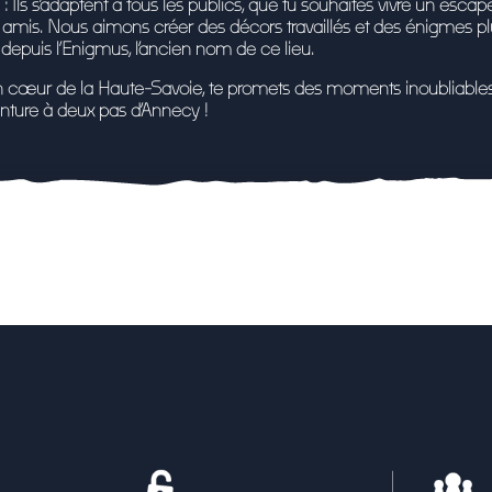
 Ils s’adaptent à tous les publics, que tu souhaites vivre
un escape
s amis.
Nous aimons créer des décors travaillés et des énigmes plu
 depuis l’Enigmus, l’ancien nom de ce lieu.
ein cœur de la Haute-Savoie, te promets
des moments inoubliables 
venture à deux pas d’Annecy !