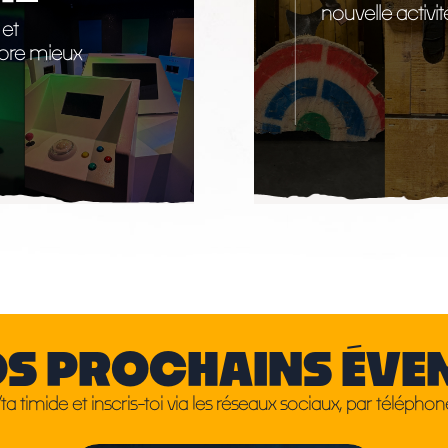
nouvelle activité
 et
core mieux
S PROCHAINS ÉVE
ta timide et inscris-toi via les réseaux sociaux, par téléphone