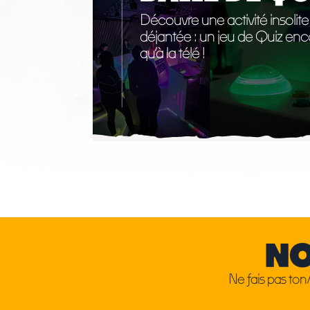
Découvre une activité insolite
déjantée : un jeu de Quiz en
qu’à la télé !
NO
Ne fais pas ton/