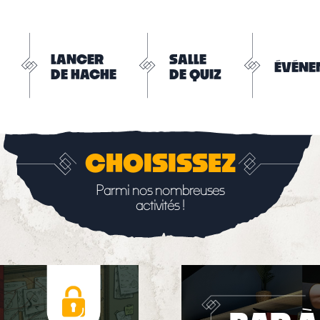
LANCER
SALLE
ÉVÉNE
DE HACHE
DE QUIZ
CHOISISSEZ
Parmi nos nombreuses
activités !